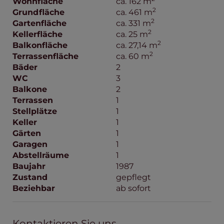
Wohnfläche
ca. 162 m
2
Grundfläche
ca. 461 m
2
Gartenfläche
ca. 331 m
2
Kellerfläche
ca. 25 m
2
Balkonfläche
ca. 27,14 m
2
Terrassenfläche
ca. 60 m
Bäder
2
WC
3
Balkone
2
Terrassen
1
Stellplätze
1
Keller
1
Gärten
1
Garagen
1
Abstellräume
1
Baujahr
1987
Zustand
gepflegt
Beziehbar
ab sofort
Kontaktieren Sie uns