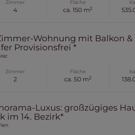
Zimmer
Fläche
Ka
2
4
ca. 150 m
535.
Zimmer-Wohnung mit Balkon & Lif
er Provisionsfrei *
raz
Zimmer
Fläche
Ka
2
2
ca. 50 m
138.
norama-Luxus: großzügiges Ha
k im 14. Bezirk*
Wien