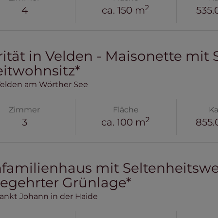
2
4
ca. 150 m
535.
rität in Velden - Maisonette mit 
itwohnsitz*
Velden am Wörther See
Zimmer
Fläche
Ka
2
3
ca. 100 m
855.
nfamilienhaus mit Seltenheitsw
begehrter Grünlage*
ankt Johann in der Haide