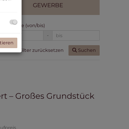
GEWERBE
ohnfläche (von/bis)
-
tieren
Filter zurücksetzen
Suchen
ert – Großes Grundstück
ufpreis