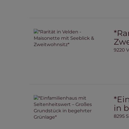
*Ra
Zwe
9220 
*Ei
in 
8295 S