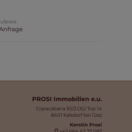
ufpreis
 Anfrage
PROSI Immobilien e.u.
Copacabana 50/2.OG/ Top 14
8401 Kalsdorf bei Graz
Kerstin Prosi
+43 664 43 77 087