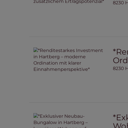
8230 
*Re
Ord
8230 
*Ex
Woh