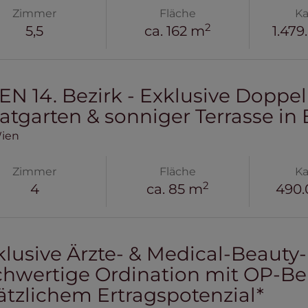
Zimmer
Fläche
Ka
2
5,5
ca. 162 m
1.479
EN 14. Bezirk - Exklusive Doppe
vatgarten & sonniger Terrasse in 
Wien
Zimmer
Fläche
Ka
2
4
ca. 85 m
490.
klusive Ärzte- & Medical-Beauty
hwertige Ordination mit OP-Be
ätzlichem Ertragspotenzial*