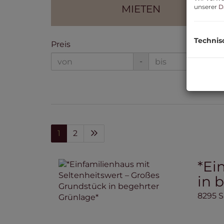
unserer
D
MIETEN
Technis
Preis
-
1
2
*Ei
in 
8295 S