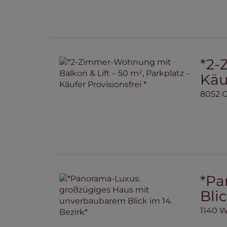
*2-
Käuf
8052 G
*Pa
Blic
1140 