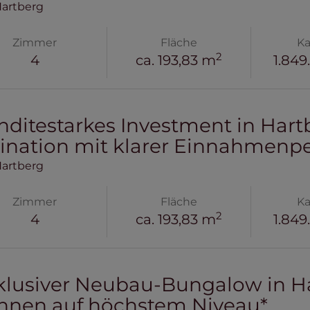
Hartberg
Zimmer
Fläche
Ka
2
4
ca. 193,83 m
1.849
nditestarkes Investment in Har
ination mit klarer Einnahmenpe
Hartberg
Zimmer
Fläche
Ka
2
4
ca. 193,83 m
1.849
klusiver Neubau-Bungalow in Ha
nen auf höchstem Niveau*