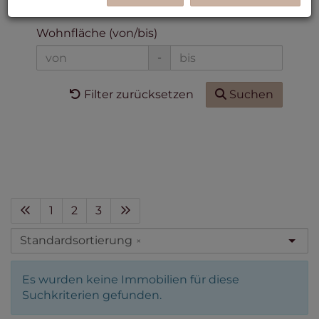
-
Wohnfläche (von/bis)
-
Filter zurücksetzen
Suchen
1
2
3
Standardsortierung
×
Es wurden keine Immobilien für diese
Suchkriterien gefunden.