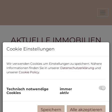
Navi
AKTUELLE IMMOBILIEN
Cookie Einstellungen
MIETEN
KAUFEN
GEWERBE
Wir verwenden Cookies um Einstellungen zu speichern. Nähere
Informationen finden Sie in unserer
Datenschutzerklärung
und
unserer
Cookie Policy
.
Preis
Technisch notwendige
immer
-
Cookies
aktiv
Zimmer
Speichern
Alle akzeptieren